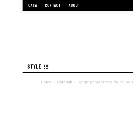
CASA
CONTACT
ABOUT
STYLE
Home
Editoriali
Dorgu: primo tempo da incubo, il