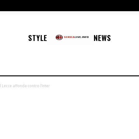
STYLE
NEWS
 Lecce affonda contro l’Inter