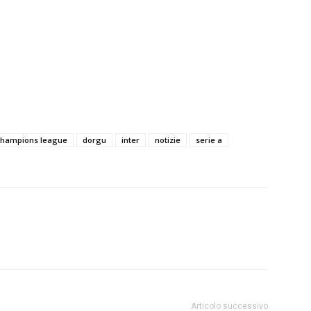
champions league
dorgu
inter
notizie
serie a
Articolo successivo