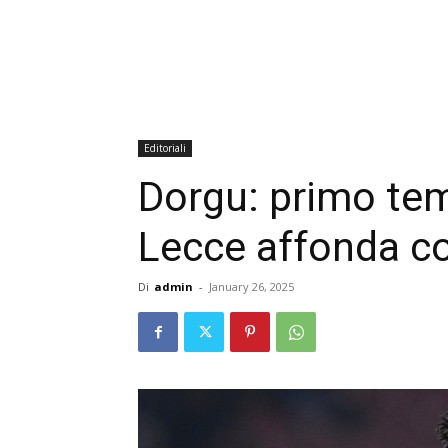
Editoriali
Dorgu: primo tem
Lecce affonda con
Di
admin
-
January 26, 2025