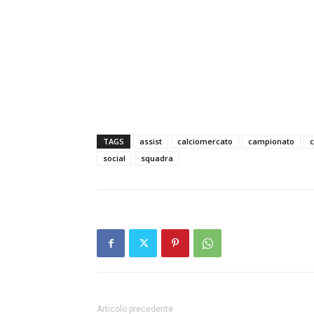
TAGS
assist
calciomercato
campionato
social
squadra
Articolo precedente