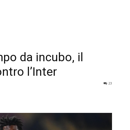
po da incubo, il
tro l’Inter
23