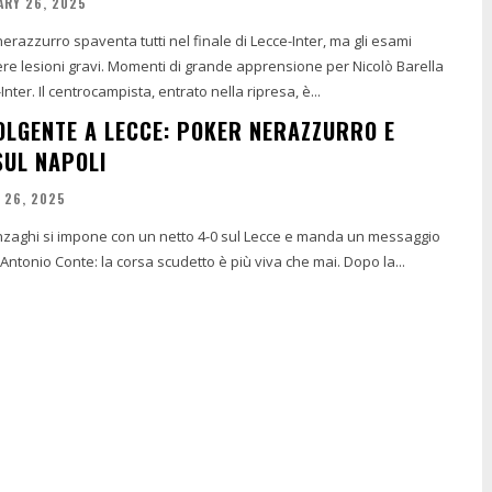
ARY 26, 2025
nerazzurro spaventa tutti nel finale di Lecce-Inter, ma gli esami
i grande apprensione per Nicolò Barella
Inter. Il centrocampista, entrato nella ripresa, è...
OLGENTE A LECCE: POKER NERAZZURRO E
SUL NAPOLI
 26, 2025
 Inzaghi si impone con un netto 4-0 sul Lecce e manda un messaggio
chiaro al Napoli di Antonio Conte: la corsa scudetto è più viva che mai. Dopo la...